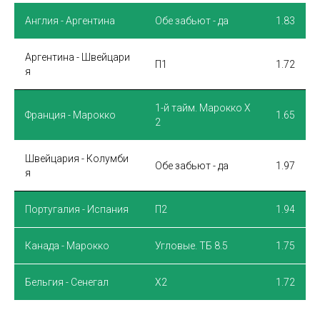
Англия - Аргентина
Обе забьют - да
1.83
Аргентина - Швейцари
П1
1.72
я
1-й тайм. Марокко Х
Франция - Марокко
1.65
2
Швейцария - Колумби
Обе забьют - да
1.97
я
Португалия - Испания
П2
1.94
Канада - Марокко
Угловые. ТБ 8.5
1.75
Бельгия - Сенегал
X2
1.72