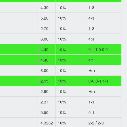
4.30
10%
1-3
5.20
10%
4-1
2.70
10%
1-3
6.00
10%
4:4
4.40
10%
0:1 1:0 0:0
4.40
10%
4:1
3.00
10%
Нет
2.95
10%
0-0 3-1 1-1
2.90
10%
Нет
2.37
10%
1-1
5.50
10%
0-1
4.3262
10%
2-2 / 2-0