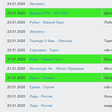
24.01.2020
Экспресс
23.01.2020
Динамо СПб - ЦСК ВВС
Дина
23.01.2020
Рубин - Южный Урал
Побе
23.01.2020
Экспресс
22.01.2020
Торпедо У-Кам. - Ижсталь
Торп
22.01.2020
Сарыарка - Торос
обе 
21.01.2020
Югра - Южный Урал
Югра
21.01.2020
Металлург Нк. - Молот-Прикамье
Мета
21.01.2020
Рубин - Челмет
Челм
20.01.2020
Ермак - Горняк
обе 
20.01.2020
Лада - Ростов
боль
20.01.2020
Лада - Ростов
кажд