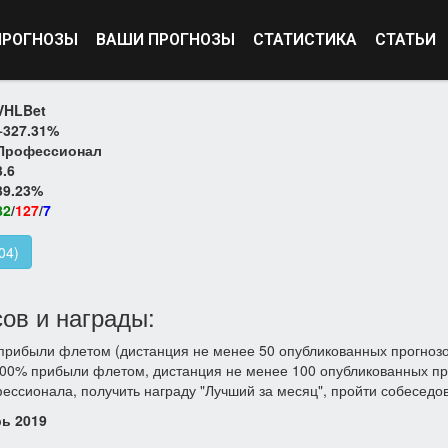
ПРОГНОЗЫ
ВАШИ ПРОГНОЗЫ
СТАТИСТИКА
СТАТЬИ
VHLBet
+327.31%
Профессионал
3.6
39.23%
82
/
127
/
7
04)
ов и награды:
рибыли флетом (дистанция не менее 50 опубликованных прогнозо
00% прибыли флетом, дистанция не менее 100 опубликованных про
фессионала, получить награду "Лучший за месяц", пройти собеседо
ь 2019