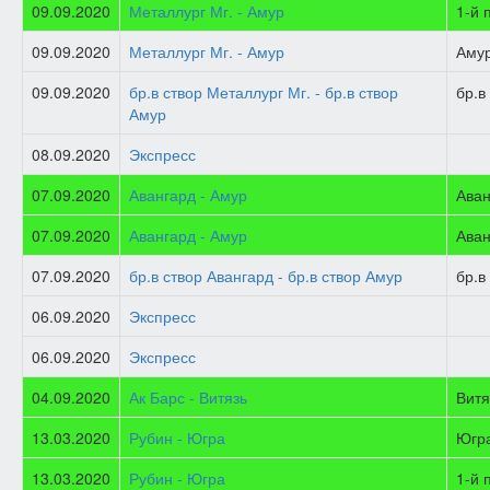
09.09.2020
Металлург Мг. - Амур
1-й 
09.09.2020
Металлург Мг. - Амур
Амур
09.09.2020
бр.в створ Металлург Мг. - бр.в створ
бр.в
Амур
08.09.2020
Экспресс
07.09.2020
Авангард - Амур
Аван
07.09.2020
Авангард - Амур
Аван
07.09.2020
бр.в створ Авангард - бр.в створ Амур
бр.в
06.09.2020
Экспресс
06.09.2020
Экспресс
04.09.2020
Ак Барс - Витязь
Витя
13.03.2020
Рубин - Югра
Югра
13.03.2020
Рубин - Югра
1-й 