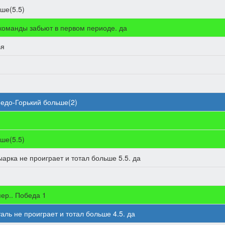
ше(5.5)
команды забьют в первом периоде. да
ья
едо-Горький больше(2)
ше(5.5)
арка не проиграет и тотал больше 5.5. да
пер.. Победа 1
аль не проиграет и тотал больше 4.5. да