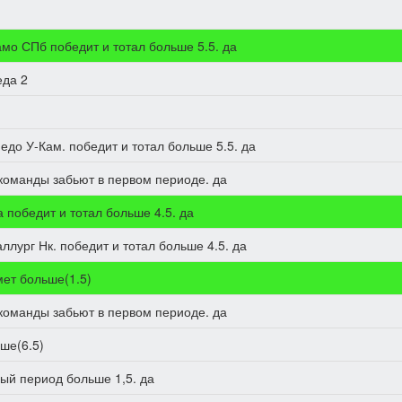
мо СПб победит и тотал больше 5.5. да
да 2
едо У-Кам. победит и тотал больше 5.5. да
команды забьют в первом периоде. да
 победит и тотал больше 4.5. да
ллург Нк. победит и тотал больше 4.5. да
ет больше(1.5)
команды забьют в первом периоде. да
ше(6.5)
ый период больше 1,5. да