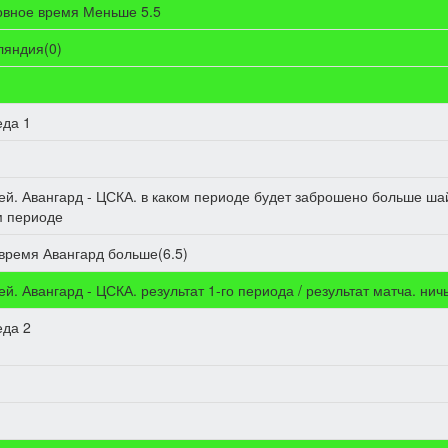
вное время Меньше 5.5
яндия(0)
да 1
ей. Авангард - ЦСКА. в каком периоде будет заброшено больше шай
м периоде
время Авангард больше(6.5)
ей. Авангард - ЦСКА. результат 1-го периода / результат матча. ни
да 2