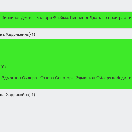
. Виннипег Джетс - Калгари Флэймз. Виннипег Джетс не проиграет и
на Харрикейнз(-1)
(6)
. Эдмонтон Ойлерз - Оттава Сенаторз. Эдмонтон Ойлерз победит и 
на Харрикейнз(-1)