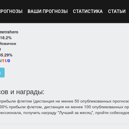
ПРОГНОЗЫ
ВАШИ ПРОГНОЗЫ
СТАТИСТИКА
СТАТЬИ
metrahero
-18.2%
Новичок
0
35.29%
6
/
11
/
0
)
ов и награды:
рибыли флетом (дистанция не менее 50 опубликованных прогнозо
00% прибыли флетом, дистанция не менее 100 опубликованных про
фессионала, получить награду "Лучший за месяц", пройти собеседо