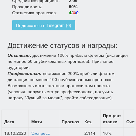
Средний коэффициент:
2.09
Проходимость:
50%
Статистика прогнозов:
4
/
4
/
0
Подписаться в Telegram (0)
Достижение статусов и награды:
Опытный:
достижение 100% прибыли флетом (дистанция
не менее 50 опубликованных прогнозов). Признание
аудитории.
Профессионал:
достижение 200% прибыли флетом,
дистанция не менее 100 опубликованных прогнозов.
Возможность стать штатным прогнозистом проекта
(условия: получить статус профессионала, получить
награду "Лучший за месяц", пройти собеседование).
Процент
Дата
Матч
Прогноз
Кф.
ставки
Сче
18.10.2020
Экспресс
2.114
10%