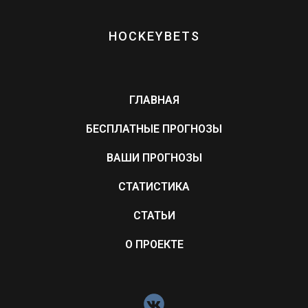
HOCKEYBETS
ГЛАВНАЯ
БЕСПЛАТНЫЕ ПРОГНОЗЫ
ВАШИ ПРОГНОЗЫ
СТАТИСТИКА
СТАТЬИ
О ПРОЕКТЕ