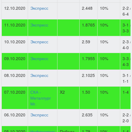
12.10.2020
Экспресс
2.448
10%
2-2 /
6-4
11.10.2020
Экспресс
1.8765
10%
3-1 /
3-3
10.10.2020
Экспресс
2.59
10%
2-3 /
4-0
09.10.2020
Экспресс
1.7955
10%
3-3 /
4-3
08.10.2020
Экспресс
2.1025
10%
3-1 /
1-1
07.10.2020
СКА -
X2
1.50
10%
1-4
Металлург
Мг.
06.10.2020
Экспресс
2.635
10%
2-2 /
2-0
05.10.2020
Нефтехимик
Победа
1.79
10%
1-4