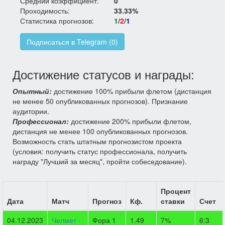
Средний коэффициент:
0
Проходимость:
33.33%
Статистика прогнозов:
1
/
2
/
1
Подписаться в Telegram (0)
Достижение статусов и награды:
Опытный:
достижение 100% прибыли флетом (дистанция
не менее 50 опубликованных прогнозов). Признание
аудитории.
Профессионал:
достижение 200% прибыли флетом,
дистанция не менее 100 опубликованных прогнозов.
Возможность стать штатным прогнозистом проекта
(условия: получить статус профессионала, получить
награду "Лучший за месяц", пройти собеседование).
Процент
Дата
Матч
Прогноз
Кф.
ставки
Счет
04.12.2023
Челмет -
Фора 1
1.49
7%
6:3