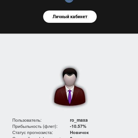
Личный кабинет
Пользователь:
ro_maxa
Прибыльность (флет):
-10.57%
Статус прогнозиста:
Новичок