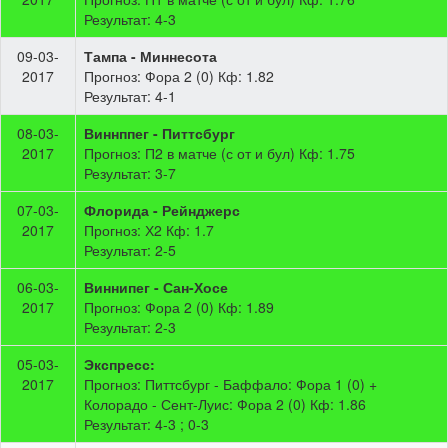
Результат: 4-3
09-03-
Тампа - Миннесота
2017
Прогноз: Фора 2 (0) Кф: 1.82
Результат: 4-1
08-03-
Виннппег - Питтсбург
2017
Прогноз: П2 в матче (с от и бул) Кф: 1.75
Результат: 3-7
07-03-
Флорида - Рейнджерс
2017
Прогноз: Х2 Кф: 1.7
Результат: 2-5
06-03-
Виннипег - Сан-Хосе
2017
Прогноз: Фора 2 (0) Кф: 1.89
Результат: 2-3
05-03-
Экспресс:
2017
Прогноз: Питтсбург - Баффало: Фора 1 (0) +
Колорадо - Сент-Луис: Фора 2 (0) Кф: 1.86
Результат: 4-3 ; 0-3