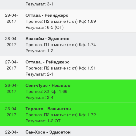
Результат: 3-1
29-04-
Оттава - Рейнджерс
2017
Прогноз: П2 в матче (с от) Кф: 1.89
Результат: 6-5 (ОТ)
28-04-
Анахайм - Эдмонтон
2017
Прогноз: П1 в матче (с от) Кф: 1.74
Результат: 1-2
27-04-
Оттава. - Рейнджерс
2017
Прогноз: П2 в матче (с от) Кф: 1.91
Результат: 2-1
26-04-
Сент-Луис - Нэшвилл
2017
Прогноз: Х2 Кф: 1.66
Результат: 3-4
23-04-
Торонто - Вашингтон
2017
Прогноз: П2 в матче (с от) Кф: 1.72
Результат: 1-2 ОТ
22-04-
Cан-Хосе - Эдмонтон