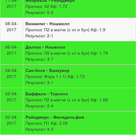
11-04-
Монреаль - Рейнджерс
2017
Прогноз: Х2 Кф: 1.72
Результат: 0-2
08-04-
Виннипег - Нэшвилл
2017
Прогноз: П2 в матче (с от и бул) Кф: 1.9
Результат: 2-1
06-04-
Даллас - Нэшвилл
2017
Прогноз: П2 в матче (с от и бул) Кф: 1.79
Результат: 3-7
04-04-
Сан-Хосе - Ванкувер
2017
Прогноз: Фора 1 (-1) Кф: 1.73
Результат: 3-1
03-04-
Баффало - Торонто
2017
Прогноз: П2 в матче (с от и бул) Кф: 1.68
Результат: 2-4
02-04-
Рейнджерс - Филадельфия
2017
Прогноз: П1 Кф: 2.05
Результат: 4-3