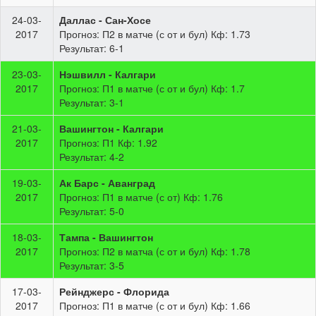
24-03-
Даллас - Сан-Хосе
2017
Прогноз: П2 в матче (с от и бул) Кф: 1.73
Результат: 6-1
23-03-
Нэшвилл - Калгари
2017
Прогноз: П1 в матче (с от и бул) Кф: 1.7
Результат: 3-1
21-03-
Вашингтон - Калгари
2017
Прогноз: П1 Кф: 1.92
Результат: 4-2
19-03-
Ак Барс - Аванград
2017
Прогноз: П1 в матче (с от) Кф: 1.76
Результат: 5-0
18-03-
Тампа - Вашингтон
2017
Прогноз: П2 в матча (с от и бул) Кф: 1.78
Результат: 3-5
17-03-
Рейнджерс - Флорида
2017
Прогноз: П1 в матче (с от и бул) Кф: 1.66