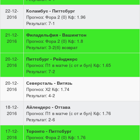
22-12-
Коламбус - Питтсбург
2016
Прогноз: Фора 2 (0) Кф: 1.96
Результат: 7-1
21-12-
Филадельфия - Вашингтон
2016
Прогноз: Фора 2 (0) Кф: 1.8
Результат: 3-2(б) возврат
20-12-
Питтсбург - Рейнджерс
2016
Прогноз: П1 в матче (с от и бул) Кф: 1.65
Результат: 7-2
20-12-
Северсталь - Витязь
2016
Прогноз: Х2 Кф: 1.74
Результат: 4-2
18-12-
Айлендерс - Оттава
2016
Прогноз: П1 в матче (с от и бул) Кф: 1.76
Результат: 2-6
17-12-
Торонто - Питтсбург
2016
Прогноз: Фора 2 (0) Кф: 1.76