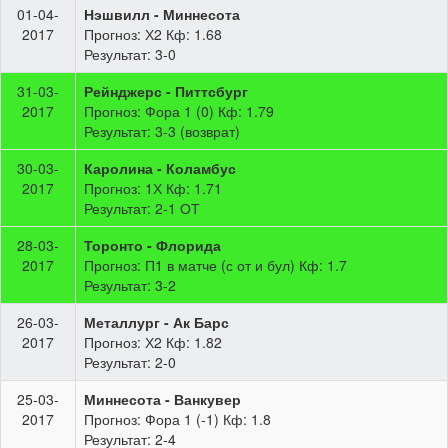
01-04-
Нэшвилл - Миннесота
2017
Прогноз: Х2 Кф: 1.68
Результат: 3-0
31-03-
Рейнджерс - Питтсбург
2017
Прогноз: Фора 1 (0) Кф: 1.79
Результат: 3-3 (возврат)
30-03-
Каролина - Коламбус
2017
Прогноз: 1Х Кф: 1.71
Результат: 2-1 ОТ
28-03-
Торонто - Флорида
2017
Прогноз: П1 в матче (с от и бул) Кф: 1.7
Результат: 3-2
26-03-
Металлург - Ак Барс
2017
Прогноз: Х2 Кф: 1.82
Результат: 2-0
25-03-
Миннесота - Ванкувер
2017
Прогноз: Фора 1 (-1) Кф: 1.8
Результат: 2-4