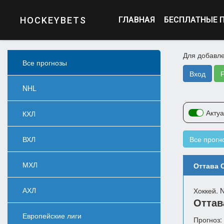
HOCKEYBETS
ГЛАВНАЯ
БЕСПЛАТНЫЕ 
Для добавле
Все прогнозы
Вход
NHL
Акту
КХЛ
ВХЛ
Все прогн
МХЛ
Оттава 
АХЛ
Хоккей. 
Оттав
Европейские лиги
Прогноз: