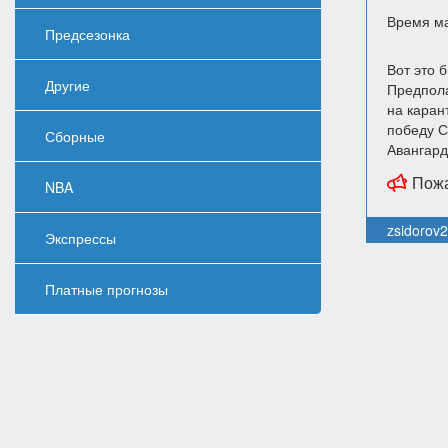
Время м
Предсезонка
Вот это 
Другие
Предпола
на каран
победу С
Сборные
Авангард
Пож
NBA
zsidorov
Экспрессы
Платные прогнозы