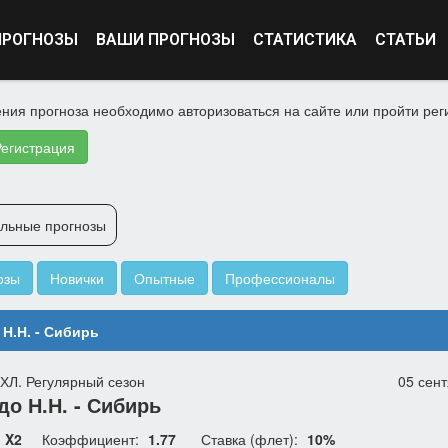
ПРОГНОЗЫ
ВАШИ ПРОГНОЗЫ
СТАТИСТИКА
СТАТЬИ
ния прогноза необходимо авторизоваться на сайте или пройти рег
Регистрация
альные прогнозы
озы
Новички
Опытные
Профессионалы
Н.Н. - Сибирь
КХЛ. Регулярный сезон
05 сент
до Н.Н. - Сибирь
X2
Коэффициент:
1.77
Ставка (флет):
10%