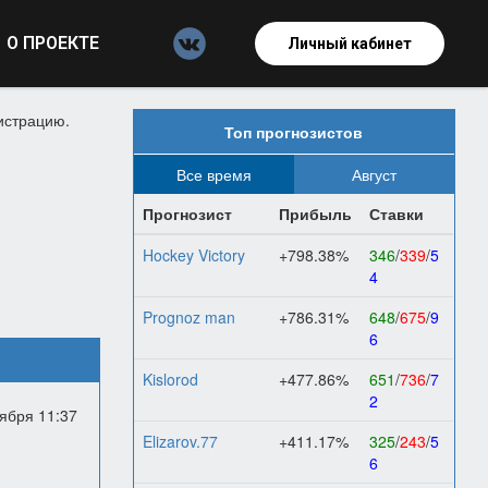
О ПРОЕКТЕ
Личный кабинет
истрацию.
Топ прогнозистов
Все время
Август
Прогнозист
Прибыль
Ставки
Hockey Victory
+798.38%
346
/
339
/
5
4
Prognoz man
+786.31%
648
/
675
/
9
6
Kislorod
+477.86%
651
/
736
/
7
2
ября 11:37
Elizarov.77
+411.17%
325
/
243
/
5
6