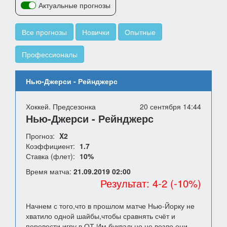
Актуальные прогнозы
Все прогнозы
Новички
Опытные
Профессионалы
Нью-Джерси - Рейнджерс
Хоккей. Предсезонка
20 сентября 14:44
Нью-Джерси - Рейнджерс
Прогноз:
X2
Коэффициент:
1.7
Ставка (флет):
10%
Время матча:
21.09.2019 02:00
Результат: 4-2 (-10%)
Начнем с того,что в прошлом матче Нью-Йорку не
хватило одной шайбы,чтобы сравнять счёт и
перевести игру в ОТ.Им буквально не везло,они