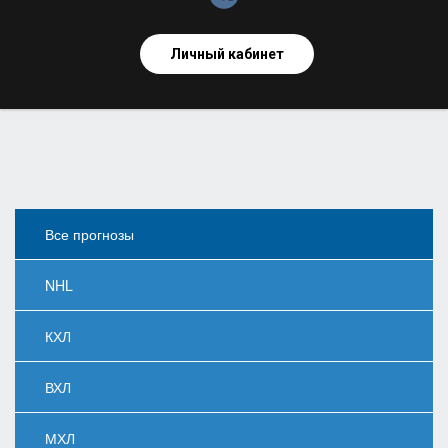
Личный кабинет
Все прогнозы
NHL
КХЛ
ВХЛ
МХЛ