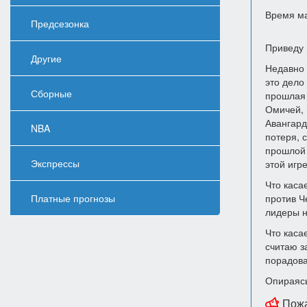
Время м
Предсезонка
Приведу 
Другие
Недавно 
это дело
Сборные
прошлая 
Омичей, 
Авангард
NBA
потеря, 
прошлой 
Экспрессы
этой игре
Что каса
Платные прогнозы
против Ч
лидеры н
Что касае
считаю з
порадова
Опираясь
Пож