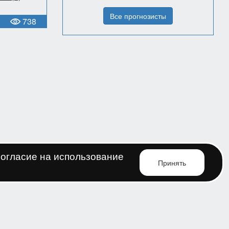
Все прогнозисты
738

согласие на использование
Принять