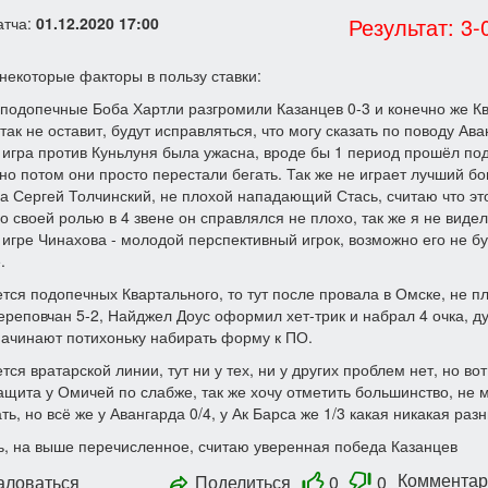
Результат: 3-
атча:
01.12.2020 17:00
некоторые факторы в пользу ставки:
подопечные Боба Хартли разгромили Казанцев 0-3 и конечно же К
 так не оставит, будут исправляться, что могу сказать по поводу Ав
игра против Куньлуня была ужасна, вроде бы 1 период прошёл под
но потом они просто перестали бегать. Так же не играет лучший б
а Сергей Толчинский, не плохой нападающий Стась, считаю что эт
со своей ролью в 4 звене он справлялся не плохо, так же я не видел
игре Чинахова - молодой перспективный игрок, возможно его не бу
.
ется подопечных Квартального, то тут после провала в Омске, не п
ереповчан 5-2, Найджел Доус оформил хет-трик и набрал 4 очка, 
ачинают потихоньку набирать форму к ПО.
тся вратарской линии, тут ни у тех, ни у других проблем нет, но вот
ащита у Омичей по слабже, так же хочу отметить большинство, не 
ть, но всё же у Авангарда 0/4, у Ак Барса же 1/3 какая никакая разн
, на выше перечисленное, считаю уверенная победа Казанцев
Комментари
аловаться
Поделиться
0
0
|

