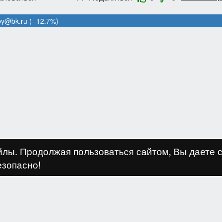
y@bk.ru
( -12.7%)
айлы. Продолжая пользоваться сайтом, Вы даете 
езопасно!