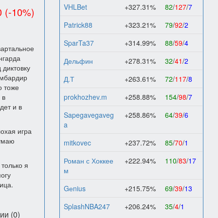
VHLBet
+327.31%
82
/
127
/
7
0 (-10%)
Patrick88
+323.21%
79
/
92
/
2
SparTa37
+314.99%
88
/
59
/
4
вартальное
ангарда
Дельфин
+278.31%
32
/
41
/
2
 диктовку
омбардир
Д.Т
+263.61%
72
/
117
/
8
о тоже
 в
prokhozhev.m
+258.88%
154
/
98
/
7
дет и в
Sapegavegaveg
+258.86%
64
/
39
/
6
a
лохая игра
думаю
mitkovec
+237.72%
85
/
70
/
1
Роман с Хоккее
+222.94%
110
/
83
/
17
 только я
м
могу
ица.
Gеnius
+215.75%
69
/
39
/
13
SplashNBA247
+206.24%
35
/
4
/
1
и (0)