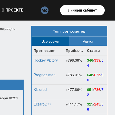
О ПРОЕКТЕ
Личный кабинет
истрацию.
Топ прогнозистов
Все время
Август
Прогнозист
Прибыль
Ставки
Hockey Victory
+798.38%
346
/
339
/
5
4
Prognoz man
+786.31%
648
/
675
/
9
6
Kislorod
+477.86%
651
/
736
/
7
2
абря 02:21
Elizarov.77
+411.17%
325
/
243
/
5
6