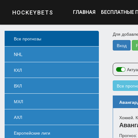
HOCKEYBETS
ГЛАВНАЯ
БЕСПЛАТНЫЕ 
Для добавле
Все прогнозы
Вход
NHL
Акту
КХЛ
ВХЛ
Все прогн
МХЛ
Авангард
АХЛ
Хоккей. 
Аванг
Европейские лиги
Прогноз: