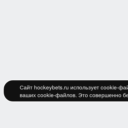
Сайт hockeybets.ru использует cookie-ф
ваших cookie-файлов. Это совершенно б