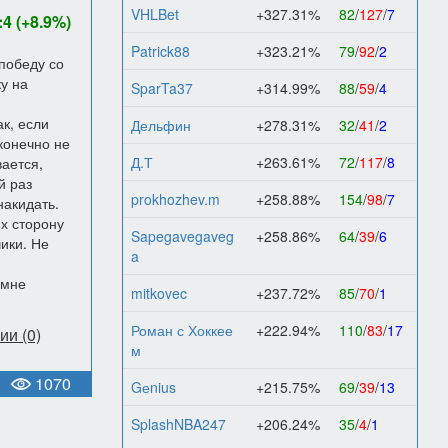
VHLBet
+327.31%
82
/
127
/
7
:4 (+8.9%)
Patrick88
+323.21%
79
/
92
/
2
победу со
ку на
SparTa37
+314.99%
88
/
59
/
4
к, если
Дельфин
+278.31%
32
/
41
/
2
конечно не
Д.Т
+263.61%
72
/
117
/
8
вается,
й раз
prokhozhev.m
+258.88%
154
/
98
/
7
накидать.
их сторону
Sapegavegaveg
+258.86%
64
/
39
/
6
ики. Не
a
 мне
mitkovec
+237.72%
85
/
70
/
1
Роман с Хоккее
+222.94%
110
/
83
/
17
и (0)
м
1070

Gеnius
+215.75%
69
/
39
/
13
SplashNBA247
+206.24%
35
/
4
/
1