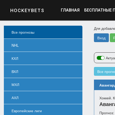
HOCKEYBETS
ГЛАВНАЯ
БЕСПЛАТНЫЕ 
Для добавле
Все прогнозы
Вход
NHL
Акту
КХЛ
ВХЛ
Все прогн
МХЛ
Авангар
АХЛ
Хоккей. 
Аванг
Европейские лиги
Прогноз: