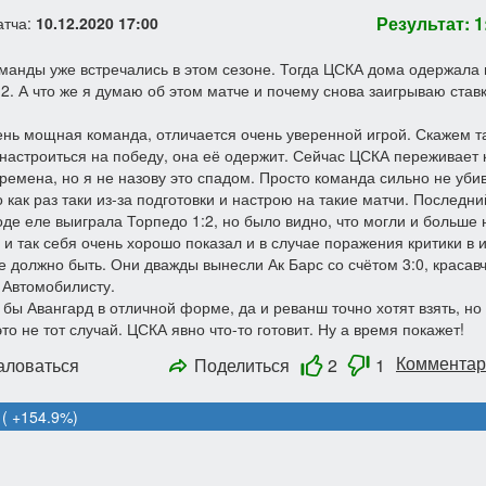
Результат: 1
атча:
10.12.2020 17:00
манды уже встречались в этом сезоне. Тогда ЦСКА дома одержала 
:2. А что же я думаю об этом матче и почему снова заигрываю став
нь мощная команда, отличается очень уверенной игрой. Скажем та
настроиться на победу, она её одержит. Сейчас ЦСКА переживает 
ремена, но я не назову это спадом. Просто команда сильно не уби
 как раз таки из-за подготовки и настрою на такие матчи. Последни
де еле выиграла Торпедо 1:2, но было видно, что могли и больше 
 и так себя очень хорошо показал и в случае поражения критики в 
е должно быть. Они дважды вынесли Ак Барс со счётом 3:0, красавч
 Автомобилисту.
 бы Авангард в отличной форме, да и реванш точно хотят взять, но
это не тот случай. ЦСКА явно что-то готовит. Ну а время покажет!
Комментари
аловаться
Поделиться
2
1
|


( +154.9%)