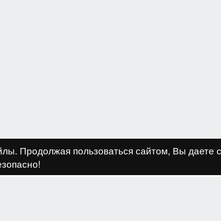
айлы. Продолжая пользоваться сайтом, Вы даете 
езопасно!