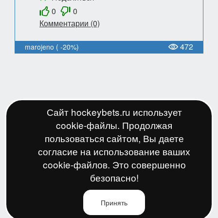
0
0


Комментарии (0)
472
marojeno
( -20%)

Сайт hockeybets.ru использует
cookie-файлы. Продолжая
пользоваться сайтом, Вы даете
согласие на использование ваших
cookie-файлов. Это совершенно
безопасно!
Принять