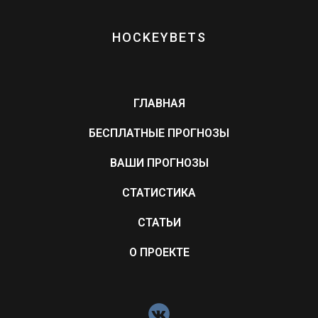
HOCKEYBETS
ГЛАВНАЯ
БЕСПЛАТНЫЕ ПРОГНОЗЫ
ВАШИ ПРОГНОЗЫ
СТАТИСТИКА
СТАТЬИ
О ПРОЕКТЕ