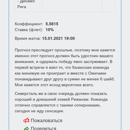
- Динамо
Рига
Коэффициент:
5.5815
Ставка (флет):
10%
Время матча:
15.01.2021 19:00
Прогноз преследует прошлые, поэтому мне кажется
именно этот прогноз должен быть удостоин вашего
внимания, и одержать победу явно заслуживает. В
первой встречи я взял то, что Казанская команда
как минимум не проиграет и вместе с Омичами
понакидывают друг другу в сумме не менее 6 шайб.
Мне кажется этот исход вероятнее всего.
Северсталь же в свою очередь должен показать
хороший и домашний хоккей Рижанам. Команда
отлично справляется с такими соперниками,
сегодня не жду сенсации.
Пожаловаться
Поделиться
|