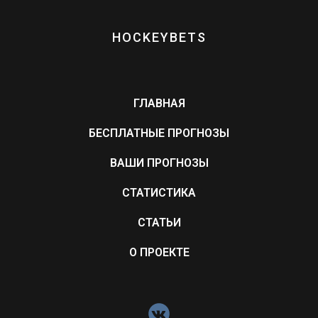
HOCKEYBETS
ГЛАВНАЯ
БЕСПЛАТНЫЕ ПРОГНОЗЫ
ВАШИ ПРОГНОЗЫ
СТАТИСТИКА
СТАТЬИ
О ПРОЕКТЕ