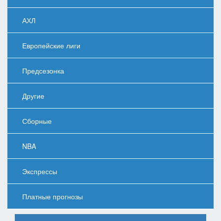
АХЛ
Европейские лиги
Предсезонка
Другие
Сборные
NBA
Экспрессы
Платные прогнозы