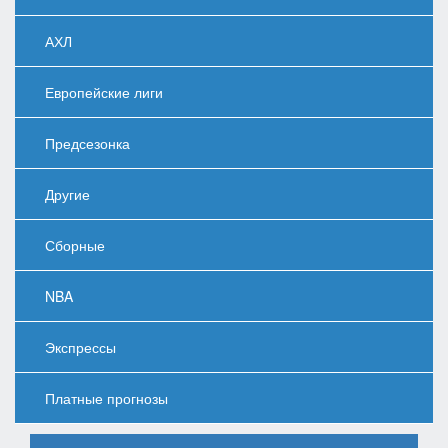
АХЛ
Европейские лиги
Предсезонка
Другие
Сборные
NBA
Экспрессы
Платные прогнозы