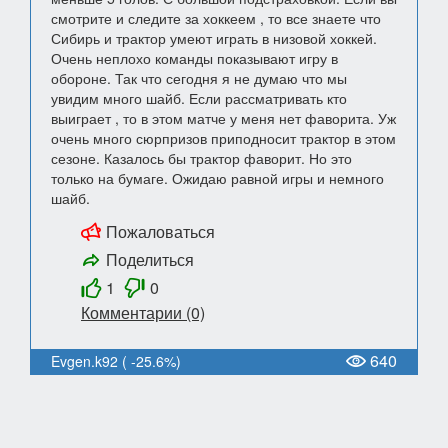
смотрите и следите за хоккеем , то все знаете что
Сибирь и трактор умеют играть в низовой хоккей.
Очень неплохо команды показывают игру в
обороне. Так что сегодня я не думаю что мы
увидим много шайб. Если рассматривать кто
выиграет , то в этом матче у меня нет фаворита. Уж
очень много сюрпризов приподносит трактор в этом
сезоне. Казалось бы трактор фаворит. Но это
только на бумаге. Ожидаю равной игры и немного
шайб.
Пожаловаться
Поделиться
|
1
0


Комментарии (0)
640
Evgen.k92
( -25.6%)
